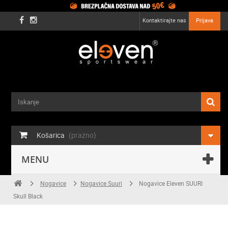
Kontaktirajte nas
Prijava
Košarica
(prazno)
MENU
Nogavice
Nogavice Suuri
Nogavice Eleven SUURI
Skull Black