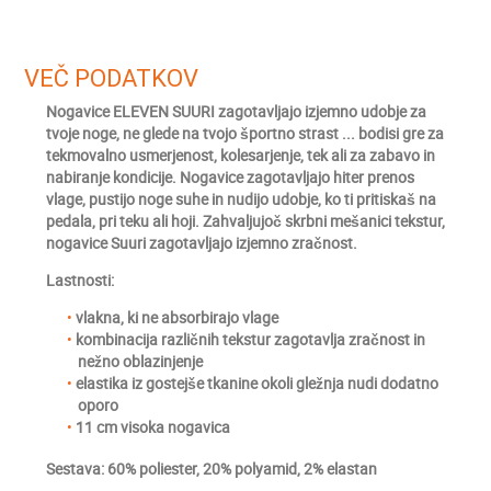
VEČ PODATKOV
Nogavice ELEVEN SUURI zagotavljajo izjemno udobje za
tvoje noge, ne glede na tvojo športno strast ... bodisi gre za
tekmovalno usmerjenost, kolesarjenje, tek ali za zabavo in
nabiranje kondicije. Nogavice zagotavljajo hiter prenos
vlage, pustijo noge suhe in nudijo udobje, ko ti pritiskaš na
pedala, pri teku ali hoji. Zahvaljujoč skrbni mešanici tekstur,
nogavice Suuri zagotavljajo izjemno zračnost.
Lastnosti:
vlakna, ki ne absorbirajo vlage
kombinacija različnih tekstur zagotavlja zračnost in
nežno oblazinjenje
elastika iz gostejše tkanine okoli gležnja nudi dodatno
oporo
11 cm visoka nogavica
Sestava: 60% poliester, 20% polyamid, 2% elastan