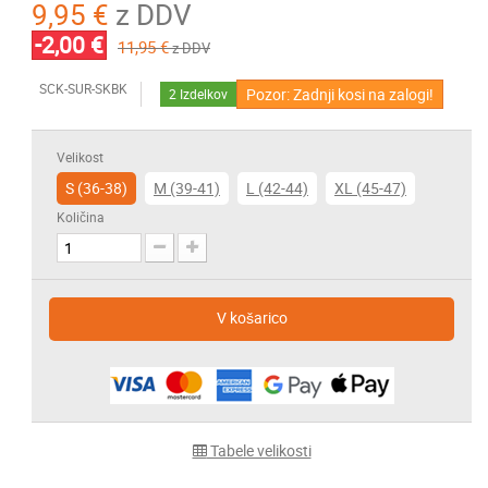
9,95 €
z DDV
-2,00 €
11,95 €
z DDV
SCK-SUR-SKBK
Pozor: Zadnji kosi na zalogi!
2
Izdelkov
Velikost
S (36-38)
M (39-41)
L (42-44)
XL (45-47)
Količina
V košarico
Tabele velikosti