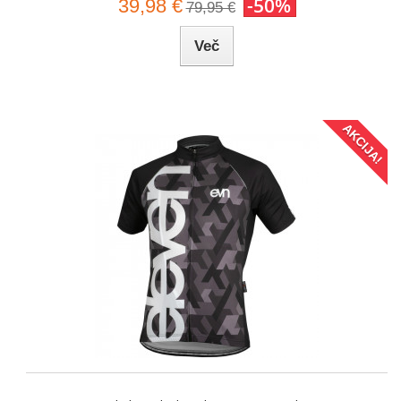
-50%
39,98 €
79,95 €
Več
AKCIJA!