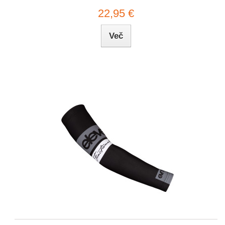
22,95 €
Več