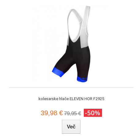
kolesarske hlače ELEVEN HOR F2925
-50%
39,98 €
79,95 €
Več