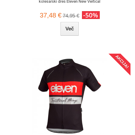
kolesarski dres Eleven New Vertical
-50%
37,48 €
74,95 €
Več
AKCIJA!