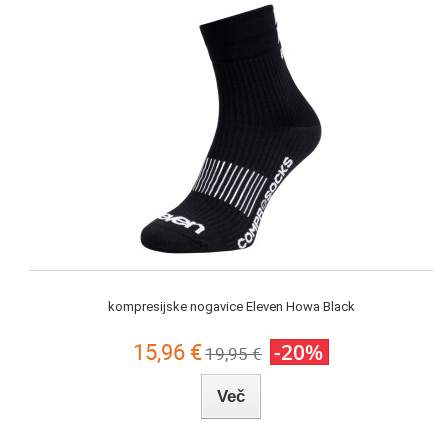
kompresijske nogavice Eleven Howa Black
15,96 €
-20%
19,95 €
Več