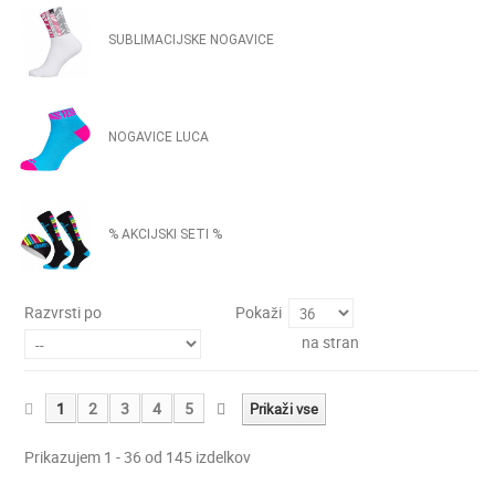
SUBLIMACIJSKE NOGAVICE
NOGAVICE LUCA
% AKCIJSKI SETI %
Razvrsti po
Pokaži
na stran
1
2
3
4
5
Prikaži vse
Prikazujem 1 - 36 od 145 izdelkov