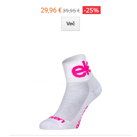
29,96 €
-25%
39,95 €
Več