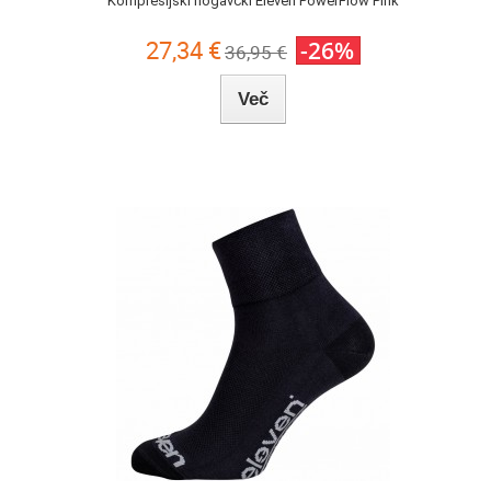
Kompresijski nogavčki Eleven PowerFlow Pink
27,34 €
-26%
36,95 €
Več