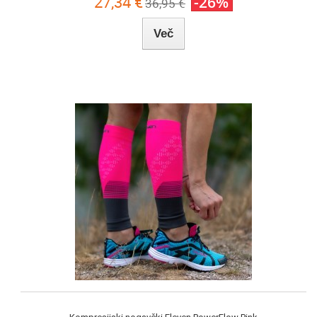
27,34 €
-26%
36,95 €
Več